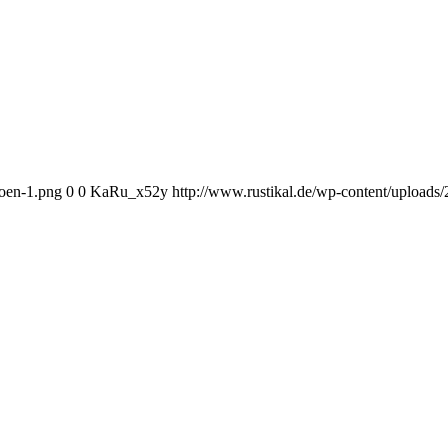
hoen-1.png
0
0
KaRu_x52y
http://www.rustikal.de/wp-content/uploads