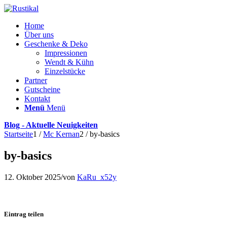
Home
Über uns
Geschenke & Deko
Impressionen
Wendt & Kühn
Einzelstücke
Partner
Gutscheine
Kontakt
Menü
Menü
Blog - Aktuelle Neuigkeiten
Startseite
1
/
Mc Kernan
2
/
by-basics
by-basics
12. Oktober 2025
/
von
KaRu_x52y
Eintrag teilen