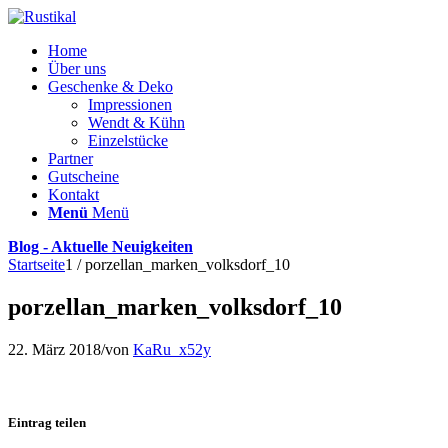
Home
Über uns
Geschenke & Deko
Impressionen
Wendt & Kühn
Einzelstücke
Partner
Gutscheine
Kontakt
Menü
Menü
Blog - Aktuelle Neuigkeiten
Startseite
1
/
porzellan_marken_volksdorf_10
porzellan_marken_volksdorf_10
22. März 2018
/
von
KaRu_x52y
Eintrag teilen