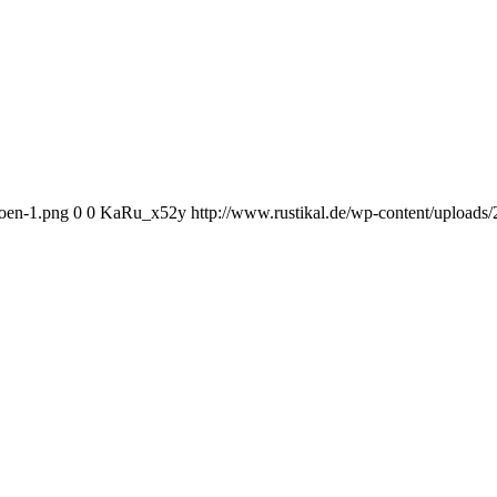
hoen-1.png
0
0
KaRu_x52y
http://www.rustikal.de/wp-content/uploads