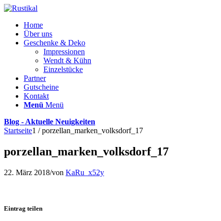
Home
Über uns
Geschenke & Deko
Impressionen
Wendt & Kühn
Einzelstücke
Partner
Gutscheine
Kontakt
Menü
Menü
Blog - Aktuelle Neuigkeiten
Startseite
1
/
porzellan_marken_volksdorf_17
porzellan_marken_volksdorf_17
22. März 2018
/
von
KaRu_x52y
Eintrag teilen