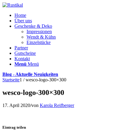
Home
Über uns
Geschenke & Deko
Impressionen
Wendt & Kühn
Einzelstücke
Partner
Gutscheine
Kontakt
Menü
Menü
Blog - Aktuelle Neuigkeiten
Startseite
1
/
wesco-logo-300×300
wesco-logo-300×300
17. April 2020
/
von
Karola Reifberger
Eintrag teilen