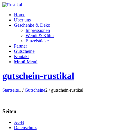
Home
Über uns
Geschenke & Deko
Impressionen
Wendt & Kühn
Einzelstücke
Partner
Gutscheine
Kontakt
Menü
Menü
gutschein-rustikal
Startseite
1
/
Gutscheine
2
/
gutschein-rustikal
Seiten
AGB
Datenschutz