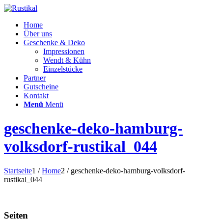
Home
Über uns
Geschenke & Deko
Impressionen
Wendt & Kühn
Einzelstücke
Partner
Gutscheine
Kontakt
Menü
Menü
geschenke-deko-hamburg-
volksdorf-rustikal_044
Startseite
1
/
Home
2
/
geschenke-deko-hamburg-volksdorf-
rustikal_044
Seiten