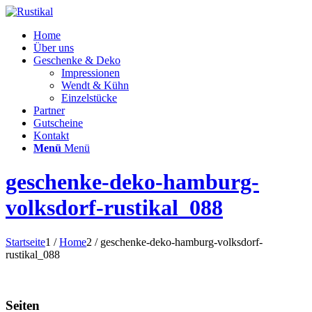
Home
Über uns
Geschenke & Deko
Impressionen
Wendt & Kühn
Einzelstücke
Partner
Gutscheine
Kontakt
Menü
Menü
geschenke-deko-hamburg-
volksdorf-rustikal_088
Startseite
1
/
Home
2
/
geschenke-deko-hamburg-volksdorf-
rustikal_088
Seiten