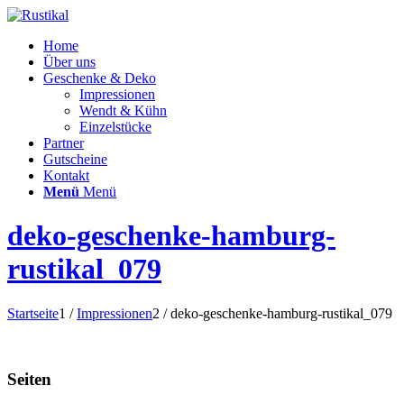
Home
Über uns
Geschenke & Deko
Impressionen
Wendt & Kühn
Einzelstücke
Partner
Gutscheine
Kontakt
Menü
Menü
deko-geschenke-hamburg-
rustikal_079
Startseite
1
/
Impressionen
2
/
deko-geschenke-hamburg-rustikal_079
Seiten