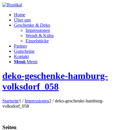
Home
Über uns
Geschenke & Deko
Impressionen
Wendt & Kühn
Einzelstücke
Partner
Gutscheine
Kontakt
Menü
Menü
deko-geschenke-hamburg-
volksdorf_058
Startseite
1
/
Impressionen
2
/
deko-geschenke-hamburg-
volksdorf_058
Seiten