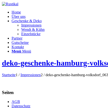
Home
Über uns
Geschenke & Deko
Impressionen
Wendt & Kühn
Einzelstücke
Partner
Gutscheine
Kontakt
Menü
Menü
deko-geschenke-hamburg-volks
Startseite
1
/
Impressionen
2
/
deko-geschenke-hamburg-volksdorf_06
Seiten
AGB
Datenschutz