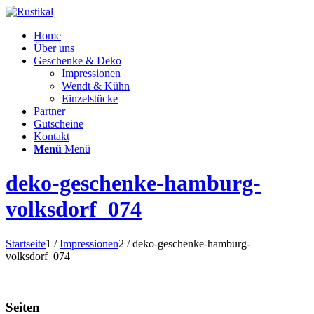
Home
Über uns
Geschenke & Deko
Impressionen
Wendt & Kühn
Einzelstücke
Partner
Gutscheine
Kontakt
Menü
Menü
deko-geschenke-hamburg-
volksdorf_074
Startseite
1
/
Impressionen
2
/
deko-geschenke-hamburg-
volksdorf_074
Seiten