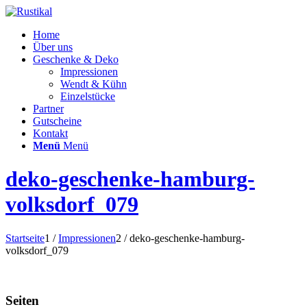
Home
Über uns
Geschenke & Deko
Impressionen
Wendt & Kühn
Einzelstücke
Partner
Gutscheine
Kontakt
Menü
Menü
deko-geschenke-hamburg-
volksdorf_079
Startseite
1
/
Impressionen
2
/
deko-geschenke-hamburg-
volksdorf_079
Seiten