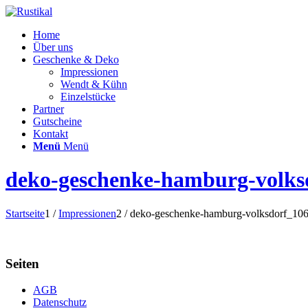
Home
Über uns
Geschenke & Deko
Impressionen
Wendt & Kühn
Einzelstücke
Partner
Gutscheine
Kontakt
Menü
Menü
deko-geschenke-hamburg-volks
Startseite
1
/
Impressionen
2
/
deko-geschenke-hamburg-volksdorf_10
Seiten
AGB
Datenschutz