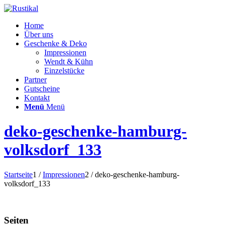
Home
Über uns
Geschenke & Deko
Impressionen
Wendt & Kühn
Einzelstücke
Partner
Gutscheine
Kontakt
Menü
Menü
deko-geschenke-hamburg-
volksdorf_133
Startseite
1
/
Impressionen
2
/
deko-geschenke-hamburg-
volksdorf_133
Seiten