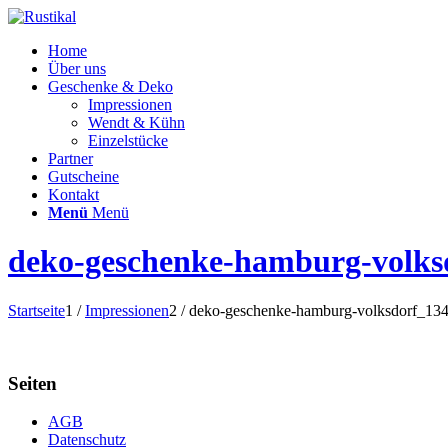
Home
Über uns
Geschenke & Deko
Impressionen
Wendt & Kühn
Einzelstücke
Partner
Gutscheine
Kontakt
Menü
Menü
deko-geschenke-hamburg-volks
Startseite
1
/
Impressionen
2
/
deko-geschenke-hamburg-volksdorf_13
Seiten
AGB
Datenschutz