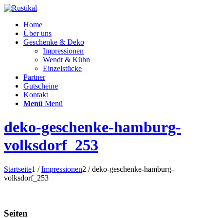
Home
Über uns
Geschenke & Deko
Impressionen
Wendt & Kühn
Einzelstücke
Partner
Gutscheine
Kontakt
Menü
Menü
deko-geschenke-hamburg-
volksdorf_253
Startseite
1
/
Impressionen
2
/
deko-geschenke-hamburg-
volksdorf_253
Seiten