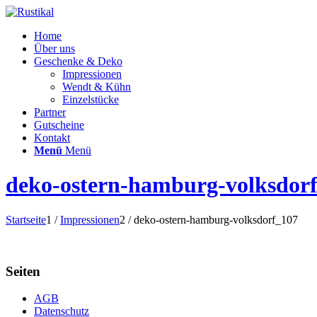
Home
Über uns
Geschenke & Deko
Impressionen
Wendt & Kühn
Einzelstücke
Partner
Gutscheine
Kontakt
Menü
Menü
deko-ostern-hamburg-volksdor
Startseite
1
/
Impressionen
2
/
deko-ostern-hamburg-volksdorf_107
Seiten
AGB
Datenschutz