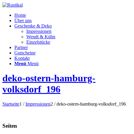
Home
Über uns
Geschenke & Deko
Impressionen
Wendt & Kühn
Einzelstücke
Partner
Gutscheine
Kontakt
Menü
Menü
deko-ostern-hamburg-
volksdorf_196
Startseite
1
/
Impressionen
2
/
deko-ostern-hamburg-volksdorf_196
Seiten