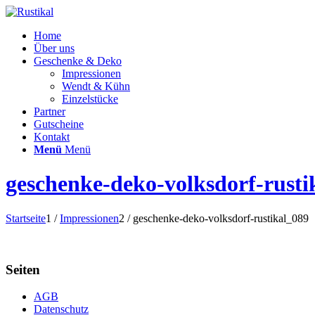
Home
Über uns
Geschenke & Deko
Impressionen
Wendt & Kühn
Einzelstücke
Partner
Gutscheine
Kontakt
Menü
Menü
geschenke-deko-volksdorf-rusti
Startseite
1
/
Impressionen
2
/
geschenke-deko-volksdorf-rustikal_089
Seiten
AGB
Datenschutz